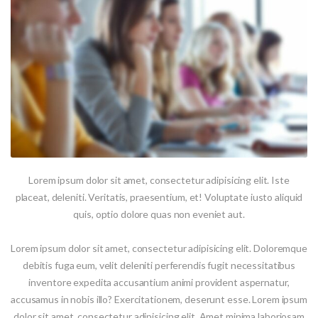
Lorem ipsum dolor sit amet, consectetur adipisicing elit. Iste
placeat, deleniti. Veritatis, praesentium, et! Voluptate iusto aliquid
quis, optio dolore quas non eveniet aut.
Lorem ipsum dolor sit amet, consectetur adipisicing elit. Doloremque
debitis fuga eum, velit deleniti perferendis fugit necessitatibus
inventore expedita accusantium animi provident aspernatur,
accusamus in nobis illo? Exercitationem, deserunt esse. Lorem ipsum
dolor sit amet, consectetur adipisicing elit. Amet minima laboriosam