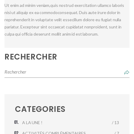
Ut enim ad minim veniam,quis nostrud exercitation ullamco laboris
nisi ut aliquip ex ea commodoconsequat. Duis aute irure dolor in
reprehenderit in voluptate velit essecillum dolore eu fugiat nulla
pariatur. Excepteur sint occaecat cupidatat nonproident, sunt in
culpa qui officia deserunt mollit anim id est laborum.
RECHERCHER
CATEGORIES
A LA UNE !
/ 13
ACTIVITÉS COMPLÉMENTAIRES
/ 7