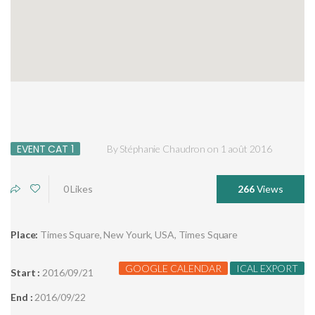
EVENT CAT 1
By
Stéphanie Chaudron
on
1 août 2016
0
Likes
266
Views
Place:
Times Square, New Yourk, USA, Times Square
GOOGLE CALENDAR
ICAL EXPORT
Start :
2016/09/21
End :
2016/09/22