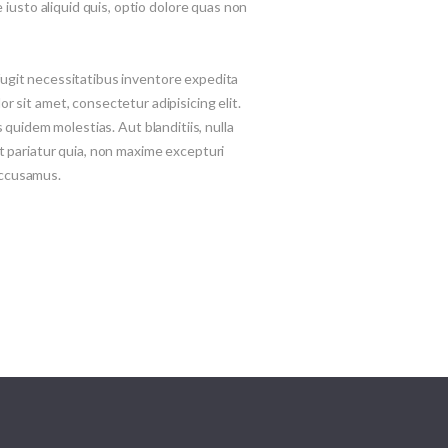
e iusto aliquid quis, optio dolore quas non
 fugit necessitatibus inventore expedita
 sit amet, consectetur adipisicing elit.
uidem molestias. Aut blanditiis, nulla
t pariatur quia, non maxime excepturi
accusamus.