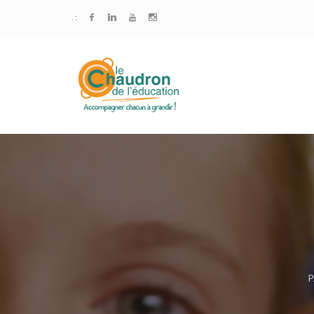
. :
P