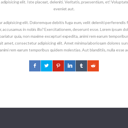
ipisicing elit. Iste placeat, deleniti. Veritatis, praesentium, et! Voluptat
eveniet aut.
 adipisicing elit. Doloremque debitis fuga eum, velit deleniti perferendis
 accusamus in nobis illo? Exercitationem, deserunt esse. Lorem ipsum dolor
ariatur quia, non maxime excepturi expedita, animi rem earum temporibus q
t amet, consectetur adipisicing elit. Amet minima laboriosam dolores sun
 animi rem earum temporibus quidem molestias. Aut blanditiis, nulla esse 